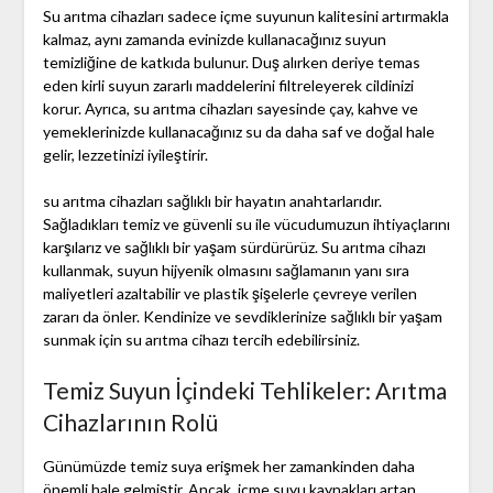
Su arıtma cihazları sadece içme suyunun kalitesini artırmakla
kalmaz, aynı zamanda evinizde kullanacağınız suyun
temizliğine de katkıda bulunur. Duş alırken deriye temas
eden kirli suyun zararlı maddelerini filtreleyerek cildinizi
korur. Ayrıca, su arıtma cihazları sayesinde çay, kahve ve
yemeklerinizde kullanacağınız su da daha saf ve doğal hale
gelir, lezzetinizi iyileştirir.
su arıtma cihazları sağlıklı bir hayatın anahtarlarıdır.
Sağladıkları temiz ve güvenli su ile vücudumuzun ihtiyaçlarını
karşılarız ve sağlıklı bir yaşam sürdürürüz. Su arıtma cihazı
kullanmak, suyun hijyenik olmasını sağlamanın yanı sıra
maliyetleri azaltabilir ve plastik şişelerle çevreye verilen
zararı da önler. Kendinize ve sevdiklerinize sağlıklı bir yaşam
sunmak için su arıtma cihazı tercih edebilirsiniz.
Temiz Suyun İçindeki Tehlikeler: Arıtma
Cihazlarının Rolü
Günümüzde temiz suya erişmek her zamankinden daha
önemli hale gelmiştir. Ancak, içme suyu kaynakları artan