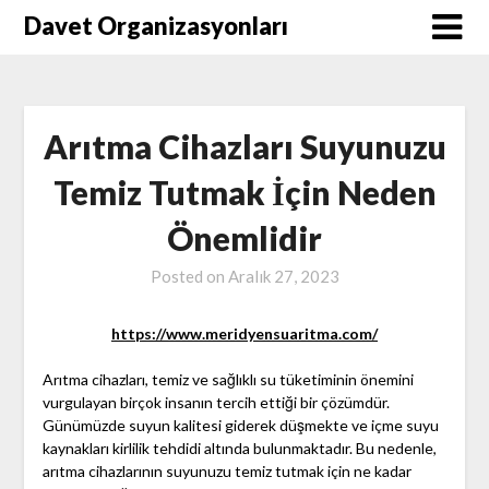
Skip
Davet Organizasyonları
to
content
Arıtma Cihazları Suyunuzu
Temiz Tutmak İçin Neden
Önemlidir
Posted on
Aralık 27, 2023
https://www.meridyensuaritma.com/
Arıtma cihazları, temiz ve sağlıklı su tüketiminin önemini
vurgulayan birçok insanın tercih ettiği bir çözümdür.
Günümüzde suyun kalitesi giderek düşmekte ve içme suyu
kaynakları kirlilik tehdidi altında bulunmaktadır. Bu nedenle,
arıtma cihazlarının suyunuzu temiz tutmak için ne kadar