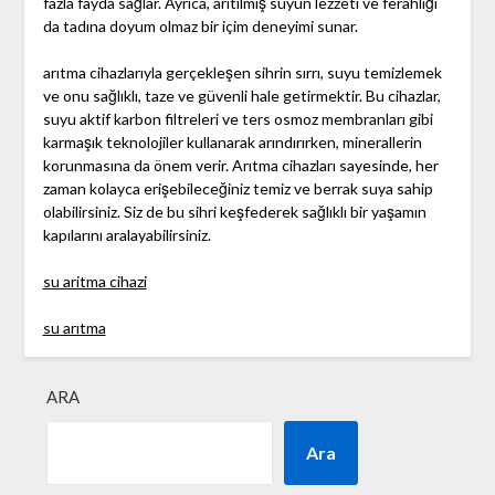
fazla fayda sağlar. Ayrıca, arıtılmış suyun lezzeti ve ferahlığı
da tadına doyum olmaz bir içim deneyimi sunar.
arıtma cihazlarıyla gerçekleşen sihrin sırrı, suyu temizlemek
ve onu sağlıklı, taze ve güvenli hale getirmektir. Bu cihazlar,
suyu aktif karbon filtreleri ve ters osmoz membranları gibi
karmaşık teknolojiler kullanarak arındırırken, minerallerin
korunmasına da önem verir. Arıtma cihazları sayesinde, her
zaman kolayca erişebileceğiniz temiz ve berrak suya sahip
olabilirsiniz. Siz de bu sihri keşfederek sağlıklı bir yaşamın
kapılarını aralayabilirsiniz.
su aritma cihazi
su arıtma
ARA
Ara