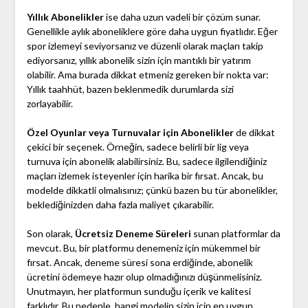
Yıllık Abonelikler
ise daha uzun vadeli bir çözüm sunar.
Genellikle aylık aboneliklere göre daha uygun fiyatlıdır. Eğer
spor izlemeyi seviyorsanız ve düzenli olarak maçları takip
ediyorsanız, yıllık abonelik sizin için mantıklı bir yatırım
olabilir. Ama burada dikkat etmeniz gereken bir nokta var:
Yıllık taahhüt, bazen beklenmedik durumlarda sizi
zorlayabilir.
Özel Oyunlar veya Turnuvalar için Abonelikler
de dikkat
çekici bir seçenek. Örneğin, sadece belirli bir lig veya
turnuva için abonelik alabilirsiniz. Bu, sadece ilgilendiğiniz
maçları izlemek isteyenler için harika bir fırsat. Ancak, bu
modelde dikkatli olmalısınız; çünkü bazen bu tür abonelikler,
beklediğinizden daha fazla maliyet çıkarabilir.
Son olarak,
Ücretsiz Deneme Süreleri
sunan platformlar da
mevcut. Bu, bir platformu denemeniz için mükemmel bir
fırsat. Ancak, deneme süresi sona erdiğinde, abonelik
ücretini ödemeye hazır olup olmadığınızı düşünmelisiniz.
Unutmayın, her platformun sunduğu içerik ve kalitesi
farklıdır. Bu nedenle, hangi modelin sizin için en uygun