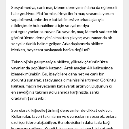
Sosyal medya, canlı maç izleme deneyimini daha da eğlenceli
hale getiriyor. Platformlar, izleyicilerin maç sırasında yorum
yapabilmesi, anketlere katılabilmesi ve arkadaşlarıyla
etkileşimde bulunabilmesi için sosyal medya
entegrasyonları sunuyor. Bu sayede, maç izlemek sadece bir
görüntüleme deneyimi olmaktan çıkıyor; aynı zamanda bir
sosyal etkinlik haline geliyor. Arkadaşlarınızla birlikte
izlerken, heyecanı paylaşmak harika değil mi?
Teknolojinin gelişmesiyle birlikte, yüksek çözünürlükte
yayınlar da popülerlik kazandı. Artık maçları 4K kalitesinde
izlemek mümkün. Bu, izleyicilere daha net ve canlı bir
görüntü sunarak, stadyumda olma hissini artırıyor. Görüntü
kalitesi, maçın heyecanını katlayarak artırıyor. Düşünün ki,
en sevdiğiniz takımın golü anında karşınızda, sanki
oradaymışsınız gibi!
Son olarak, kişiselleştirilmiş deneyimler de dikkat çekiyor.
Kullanıcılar, favori takımlarını ve oyuncularını seçerek, onlara
özel içeriklere ulaşabiliyor. Bu, izleyicilerin daha fazla bağ
kurmasını sağlıyor. Kendi takımınızın maçlarını takip etmek,