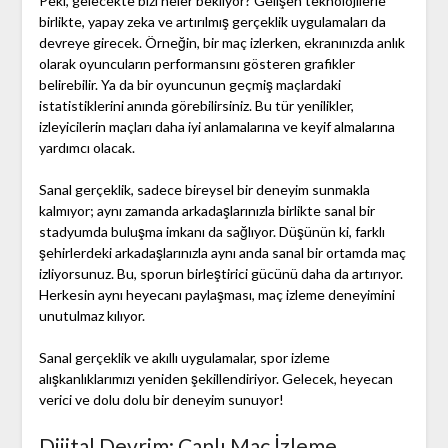
Peki, gelecekte bizi neler bekliyor? Gelişen teknolojilerle
birlikte, yapay zeka ve artırılmış gerçeklik uygulamaları da
devreye girecek. Örneğin, bir maç izlerken, ekranınızda anlık
olarak oyuncuların performansını gösteren grafikler
belirebilir. Ya da bir oyuncunun geçmiş maçlardaki
istatistiklerini anında görebilirsiniz. Bu tür yenilikler,
izleyicilerin maçları daha iyi anlamalarına ve keyif almalarına
yardımcı olacak.
Sanal gerçeklik, sadece bireysel bir deneyim sunmakla
kalmıyor; aynı zamanda arkadaşlarınızla birlikte sanal bir
stadyumda buluşma imkanı da sağlıyor. Düşünün ki, farklı
şehirlerdeki arkadaşlarınızla aynı anda sanal bir ortamda maç
izliyorsunuz. Bu, sporun birleştirici gücünü daha da artırıyor.
Herkesin aynı heyecanı paylaşması, maç izleme deneyimini
unutulmaz kılıyor.
Sanal gerçeklik ve akıllı uygulamalar, spor izleme
alışkanlıklarımızı yeniden şekillendiriyor. Gelecek, heyecan
verici ve dolu dolu bir deneyim sunuyor!
Dijital Devrim: Canlı Maç İzleme