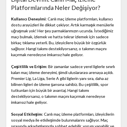
Platformlarında Neler Değişiyor?
Kullanıcı Deneyimi
: Canlı maç izleme platformları, kullanıcı
dostu arayüzleri ile dikkat çekiyor. Artık karmaşık menülerle
uğraşmak yok! Her şey parmaklarımızın ucunda. İstediğimiz
maçı bulmak, izlemek ve hatta tekrar izlemek için sadece
birkaç tıklama yeterli. Bu, izleyicilere büyük bir özgürlük
sağlıyor. Hangi takımı destekliyorsanız, o takımın maçını
kaçırmak neredeyse imkansız hale geliyor.
Çeşitlilik ve Erişim
: Bir zamanlar sadece yerel liglerle sınırlı
kalan maç izleme deneyimi, şimdi uluslararası arenaya açıldı.
Premier Lig, La Liga, Serie A gibi liglerin yanı sıra, daha az
bilinen ligleri de izleme şansına sahibiz. Bu çeşitlilik, spor
tutkunları için büyük bir avantaj. Hangi takımı
destekliyorsanız, o takımın maçını kaçırmak neredeyse
imkansız hale geliyor.
Sosyal Etkileşim
: Canlı maç izleme platformları, izleyicilerin
sosyal medya ile etkileşimde bulunmalarını sağlıyor. Maç
sırasında arkadaşlarınızla sohbet edebilir, yorum yapabilir ve