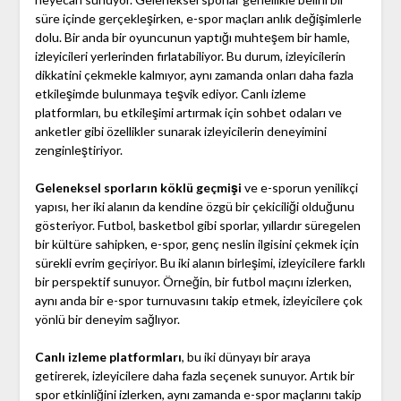
süre içinde gerçekleşirken, e-spor maçları anlık değişimlerle
dolu. Bir anda bir oyuncunun yaptığı muhteşem bir hamle,
izleyicileri yerlerinden fırlatabiliyor. Bu durum, izleyicilerin
dikkatini çekmekle kalmıyor, aynı zamanda onları daha fazla
etkileşimde bulunmaya teşvik ediyor. Canlı izleme
platformları, bu etkileşimi artırmak için sohbet odaları ve
anketler gibi özellikler sunarak izleyicilerin deneyimini
zenginleştiriyor.
Geleneksel sporların köklü geçmişi
ve e-sporun yenilikçi
yapısı, her iki alanın da kendine özgü bir çekiciliği olduğunu
gösteriyor. Futbol, basketbol gibi sporlar, yıllardır süregelen
bir kültüre sahipken, e-spor, genç neslin ilgisini çekmek için
sürekli evrim geçiriyor. Bu iki alanın birleşimi, izleyicilere farklı
bir perspektif sunuyor. Örneğin, bir futbol maçını izlerken,
aynı anda bir e-spor turnuvasını takip etmek, izleyicilere çok
yönlü bir deneyim sağlıyor.
Canlı izleme platformları
, bu iki dünyayı bir araya
getirerek, izleyicilere daha fazla seçenek sunuyor. Artık bir
spor etkinliğini izlerken, aynı zamanda e-spor maçlarını takip