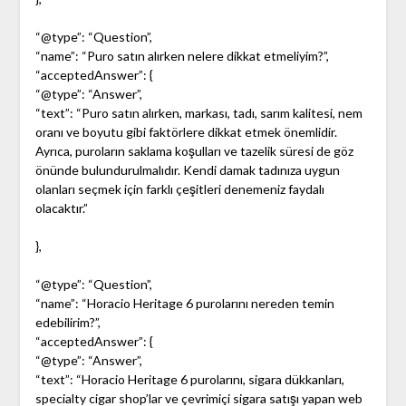
“@type”: “Question”,
“name”: “Puro satın alırken nelere dikkat etmeliyim?”,
“acceptedAnswer”: {
“@type”: “Answer”,
“text”: “Puro satın alırken, markası, tadı, sarım kalitesi, nem
oranı ve boyutu gibi faktörlere dikkat etmek önemlidir.
Ayrıca, puroların saklama koşulları ve tazelik süresi de göz
önünde bulundurulmalıdır. Kendi damak tadınıza uygun
olanları seçmek için farklı çeşitleri denemeniz faydalı
olacaktır.”
},
“@type”: “Question”,
“name”: “Horacio Heritage 6 purolarını nereden temin
edebilirim?”,
“acceptedAnswer”: {
“@type”: “Answer”,
“text”: “Horacio Heritage 6 purolarını, sigara dükkanları,
specialty cigar shop’lar ve çevrimiçi sigara satışı yapan web