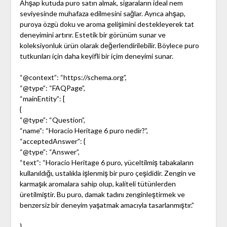
Ahşap kutuda puro satın almak, sigaraların ideal nem
seviyesinde muhafaza edilmesini sağlar. Ayrıca ahşap,
puroya özgü doku ve aroma gelişimini destekleyerek tat
deneyimini artırır. Estetik bir görünüm sunar ve
koleksiyonluk ürün olarak değerlendirilebilir. Böylece puro
tutkunları için daha keyifli bir içim deneyimi sunar.
“@context”: “https://schema.org”,
“@type”: “FAQPage”,
“mainEntity”: [
{
“@type”: “Question”,
“name”: “Horacio Heritage 6 puro nedir?”,
“acceptedAnswer”: {
“@type”: “Answer”,
“text”: “Horacio Heritage 6 puro, yüceltilmiş tabakaların
kullanıldığı, ustalıkla işlenmiş bir puro çeşididir. Zengin ve
karmaşık aromalara sahip olup, kaliteli tütünlerden
üretilmiştir. Bu puro, damak tadını zenginleştirmek ve
benzersiz bir deneyim yaşatmak amacıyla tasarlanmıştır.”
},