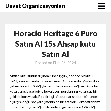
Skip
Davet Organizasyonları
to
content
Horacio Heritage 6 Puro
Satın Al 15s Ahşap kutu
Satın Al
Posted on
Ekim 26, 2024
Ahşap kutusunun dışındaki ince işçilik, sadece bir kutu
değil, aynı zamanda bir sanat eseri. Görsel estetiğiyle dikkat
çeken bu kutu, şıklığıyla her ortama uyum sağlıyor. Ama bu
kutu asıl işlevselliğiyle büyülüyor; purolarınızı kusursuz bir
şekilde koruyacak. Birçok kişi için purolar sadece bir içecek
eşlikçisi değil, sosyalleşmenin de bir aracıdır. Arkadaşlarınıza
bu zarif kutuyu açtığınızda, onların gözlerinde o şaşkınlığı