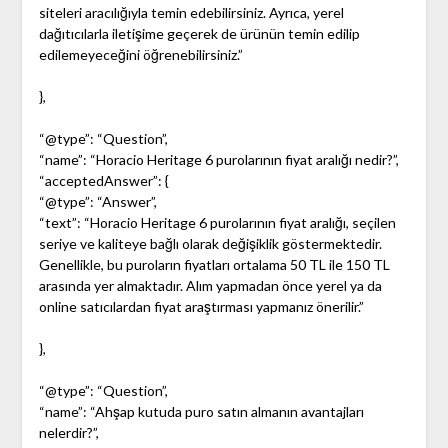
siteleri aracılığıyla temin edebilirsiniz. Ayrıca, yerel
dağıtıcılarla iletişime geçerek de ürünün temin edilip
edilemeyeceğini öğrenebilirsiniz.”
},
“@type”: “Question”,
“name”: “Horacio Heritage 6 purolarının fiyat aralığı nedir?”,
“acceptedAnswer”: {
“@type”: “Answer”,
“text”: “Horacio Heritage 6 purolarının fiyat aralığı, seçilen
seriye ve kaliteye bağlı olarak değişiklik göstermektedir.
Genellikle, bu puroların fiyatları ortalama 50 TL ile 150 TL
arasında yer almaktadır. Alım yapmadan önce yerel ya da
online satıcılardan fiyat araştırması yapmanız önerilir.”
},
“@type”: “Question”,
“name”: “Ahşap kutuda puro satın almanın avantajları
nelerdir?”,