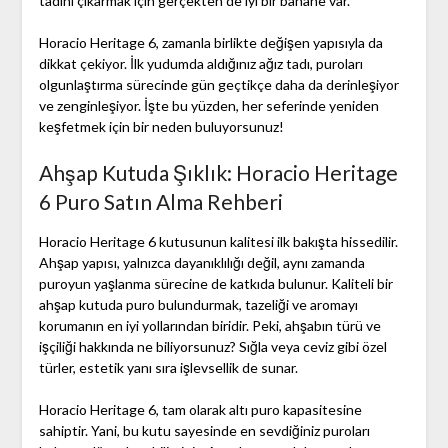
tadını çıkarmak için gerçekten de iyi bir bahane var.
Horacio Heritage 6, zamanla birlikte değişen yapısıyla da
dikkat çekiyor. İlk yudumda aldığınız ağız tadı, puroları
olgunlaştırma sürecinde gün geçtikçe daha da derinleşiyor
ve zenginleşiyor. İşte bu yüzden, her seferinde yeniden
keşfetmek için bir neden buluyorsunuz!
Ahşap Kutuda Şıklık: Horacio Heritage
6 Puro Satın Alma Rehberi
Horacio Heritage 6 kutusunun kalitesi ilk bakışta hissedilir.
Ahşap yapısı, yalnızca dayanıklılığı değil, aynı zamanda
puroyun yaşlanma sürecine de katkıda bulunur. Kaliteli bir
ahşap kutuda puro bulundurmak, tazeliği ve aromayı
korumanın en iyi yollarından biridir. Peki, ahşabın türü ve
işçiliği hakkında ne biliyorsunuz? Sığla veya ceviz gibi özel
türler, estetik yanı sıra işlevsellik de sunar.
Horacio Heritage 6, tam olarak altı puro kapasitesine
sahiptir. Yani, bu kutu sayesinde en sevdiğiniz puroları