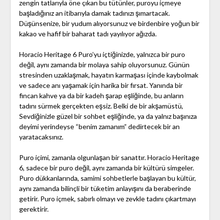
zengin tatlarıyla öne çıkan bu tütünler, puroyu içmeye
başladığınız an itibarıyla damak tadınızı şımartacak.
Düşünsenize, bir yudum alıyorsunuz ve birdenbire yoğun bir
kakao ve hafif bir baharat tadı yayılıyor ağızda.
Horacio Heritage 6 Puro’yu içtiğinizde, yalnızca bir puro
değil, aynı zamanda bir molaya sahip oluyorsunuz. Günün
stresinden uzaklaşmak, hayatın karmaşası içinde kaybolmak
ve sadece anı yaşamak için harika bir fırsat. Yanında bir
fincan kahve ya da bir kadeh şarap eşliğinde, bu anların
tadını sürmek gerçekten eşsiz. Belki de bir akşamüstü,
Sevdiğinizle güzel bir sohbet eşliğinde, ya da yalnız başınıza
deyimi yerindeyse “benim zamanım” dedirtecek bir an
yaratacaksınız.
Puro içimi, zamanla olgunlaşan bir sanattır. Horacio Heritage
6, sadece bir puro değil, aynı zamanda bir kültürü simgeler.
Puro dükkanlarında, samimi sohbetlerle başlayan bu kültür,
aynı zamanda bilinçli bir tüketim anlayışını da beraberinde
getirir. Puro içmek, sabırlı olmayı ve zevkle tadını çıkartmayı
gerektirir.