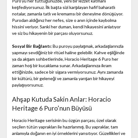
Puro’yu her tüttüğünüzde, yeni bir lezzet katmanı
keşfediyorsunuz. İlk başta sizi karşılayan hafif baharatlı
notalar, zamanla tatlı ve kremamsı bir deneyime dönüşüyor.
Purodan aldığınız her nefes, size o anın içinde kaybolma
hissini veriyor. Sanki her duman, kendi hikayesini anlatıyor
ve siz bu hikayenin bir parçası oluyorsunuz.
Sosyal Bir Bağlantı:
Bu puroyu paylaşmak, arkadaşlarınızla
yapmayı sevdiğiniz bir ritüel haline gelebilir. Kahve eşliğinde
ya da akşam sohbetlerinde, Horacio Heritage 6 Puro her
zaman hoş bir kucaklama sunar. Arkadaşlarınıza ikram
ettiğinizde, sadece bir sigara vermiyorsunuz. Aynı zamanda
bir kültürü, bir geleneği ve zamanla yarışan bir hikayeyi
paylaşıyorsunuz.
Ahşap Kutuda Sakin Anlar: Horacio
Heritage 6 Puro’nun Büyüsü
Horacio Heritage serisinin bu özgün parçası, özel olarak
seçilen tütün yaprakları ile hazırlanmış. Bu yapraklar, tam
anlamıyla doğanın en iyi örneklerini yansıtıyor. Güzellikleri ve