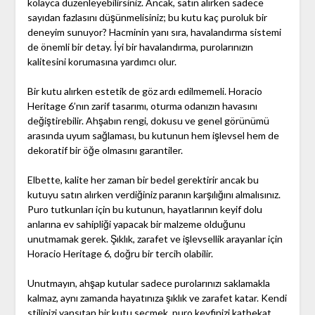
kolayca düzenleyebilirsiniz. Ancak, satın alırken sadece
sayıdan fazlasını düşünmelisiniz; bu kutu kaç puroluk bir
deneyim sunuyor? Hacminin yanı sıra, havalandırma sistemi
de önemli bir detay. İyi bir havalandırma, purolarınızın
kalitesini korumasına yardımcı olur.
Bir kutu alırken estetik de göz ardı edilmemeli. Horacio
Heritage 6’nın zarif tasarımı, oturma odanızın havasını
değiştirebilir. Ahşabın rengi, dokusu ve genel görünümü
arasında uyum sağlaması, bu kutunun hem işlevsel hem de
dekoratif bir öğe olmasını garantiler.
Elbette, kalite her zaman bir bedel gerektirir ancak bu
kutuyu satın alırken verdiğiniz paranın karşılığını almalısınız.
Puro tutkunları için bu kutunun, hayatlarının keyif dolu
anlarına ev sahipliği yapacak bir malzeme olduğunu
unutmamak gerek. Şıklık, zarafet ve işlevsellik arayanlar için
Horacio Heritage 6, doğru bir tercih olabilir.
Unutmayın, ahşap kutular sadece purolarınızı saklamakla
kalmaz, aynı zamanda hayatınıza şıklık ve zarafet katar. Kendi
stilinizi yansıtan bir kutu seçmek, puro keyfinizi katbekat