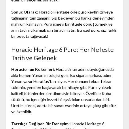
Sonuç Olarak:
Horacio Heritage 6 ile puro keyfini zirveye
taşımanın tam zamanı! Sizi bekleyen bu harika deneyimden
mahrum kalmayın. Puro içmeyi bir ritüele dönüştürmek ve
anın tadını çıkarmak için bir adım atın. Bu özel puro, sizi farklı
bir boyuta taşıyacak!
Horacio Heritage 6 Puro: Her Nefeste
Tarih ve Gelenek
Horacio’nun Kökenleri:
Horacio’nun adını duyduğunuzda,
akla hemen Yunan mitolojisi gelir. Bu sigara markası, adını
Yunan yazar Horatius’tan alıyor. Her dumanı tekrar tekrar
tükenip, yeniden başlayacak bir hikaye gibi. Puro, yüksek
kaliteli tütünlerden üretilmesiyle biliniyor. Özellikle Kuba
tütünü, bu içeceğin lezzetini eşsiz kılan unsurlardan biri.
Üretim süreci, adeta bir sanat eserinin ortaya çıkışı gibi titiz
ve özenlidir.
Tattıkça Değişen Bir Deneyim:
Horacio Heritage 6