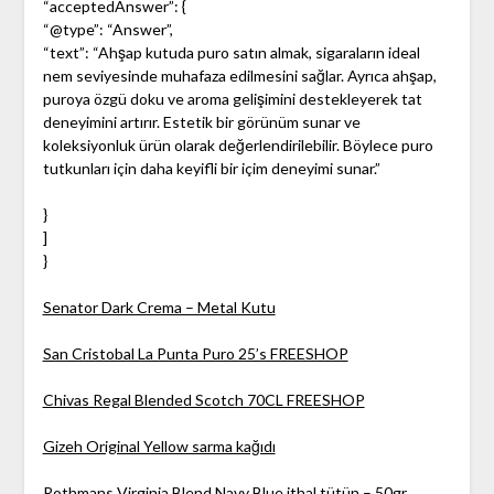
“acceptedAnswer”: {
“@type”: “Answer”,
“text”: “Ahşap kutuda puro satın almak, sigaraların ideal
nem seviyesinde muhafaza edilmesini sağlar. Ayrıca ahşap,
puroya özgü doku ve aroma gelişimini destekleyerek tat
deneyimini artırır. Estetik bir görünüm sunar ve
koleksiyonluk ürün olarak değerlendirilebilir. Böylece puro
tutkunları için daha keyifli bir içim deneyimi sunar.”
}
]
}
Senator Dark Crema – Metal Kutu
San Cristobal La Punta Puro 25’s FREESHOP
Chivas Regal Blended Scotch 70CL FREESHOP
Gizeh Original Yellow sarma kağıdı
Rothmans Virginia Blend Navy Blue ithal tütün – 50gr