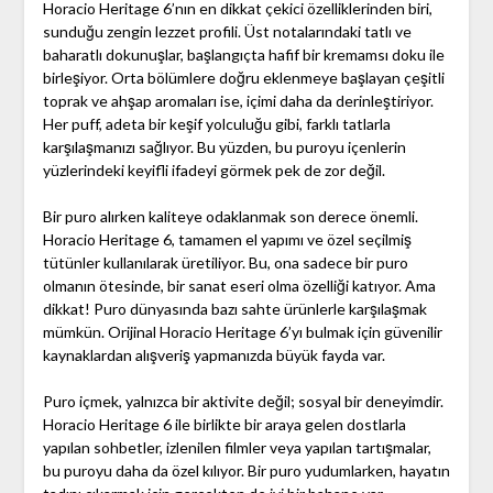
Horacio Heritage 6’nın en dikkat çekici özelliklerinden biri,
sunduğu zengin lezzet profili. Üst notalarındaki tatlı ve
baharatlı dokunuşlar, başlangıçta hafif bir kremamsı doku ile
birleşiyor. Orta bölümlere doğru eklenmeye başlayan çeşitli
toprak ve ahşap aromaları ise, içimi daha da derinleştiriyor.
Her puff, adeta bir keşif yolculuğu gibi, farklı tatlarla
karşılaşmanızı sağlıyor. Bu yüzden, bu puroyu içenlerin
yüzlerindeki keyifli ifadeyi görmek pek de zor değil.
Bir puro alırken kaliteye odaklanmak son derece önemli.
Horacio Heritage 6, tamamen el yapımı ve özel seçilmiş
tütünler kullanılarak üretiliyor. Bu, ona sadece bir puro
olmanın ötesinde, bir sanat eseri olma özelliği katıyor. Ama
dikkat! Puro dünyasında bazı sahte ürünlerle karşılaşmak
mümkün. Orijinal Horacio Heritage 6’yı bulmak için güvenilir
kaynaklardan alışveriş yapmanızda büyük fayda var.
Puro içmek, yalnızca bir aktivite değil; sosyal bir deneyimdir.
Horacio Heritage 6 ile birlikte bir araya gelen dostlarla
yapılan sohbetler, izlenilen filmler veya yapılan tartışmalar,
bu puroyu daha da özel kılıyor. Bir puro yudumlarken, hayatın