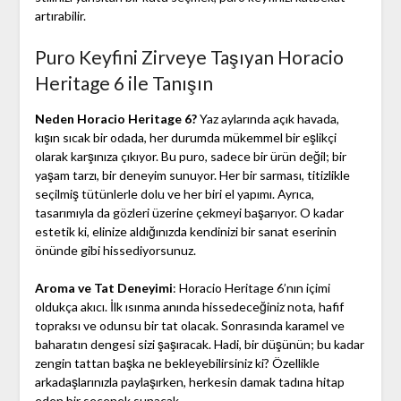
artırabilir.
Puro Keyfini Zirveye Taşıyan Horacio
Heritage 6 ile Tanışın
Neden Horacio Heritage 6?
Yaz aylarında açık havada,
kışın sıcak bir odada, her durumda mükemmel bir eşlikçi
olarak karşınıza çıkıyor. Bu puro, sadece bir ürün değil; bir
yaşam tarzı, bir deneyim sunuyor. Her bir sarması, titizlikle
seçilmiş tütünlerle dolu ve her biri el yapımı. Ayrıca,
tasarımıyla da gözleri üzerine çekmeyi başarıyor. O kadar
estetik ki, elinize aldığınızda kendinizi bir sanat eserinin
önünde gibi hissediyorsunuz.
Aroma ve Tat Deneyimi
: Horacio Heritage 6’nın içimi
oldukça akıcı. İlk ısınma anında hissedeceğiniz nota, hafif
topraksı ve odunsu bir tat olacak. Sonrasında karamel ve
baharatın dengesi sizi şaşıracak. Hadi, bir düşünün; bu kadar
zengin tattan başka ne bekleyebilirsiniz ki? Özellikle
arkadaşlarınızla paylaşırken, herkesin damak tadına hitap
eden bir seçenek sunacak.