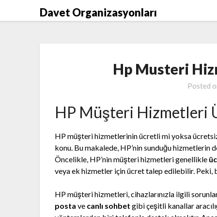
Skip
Davet Organizasyonları
to
content
Hp Musteri Hiz
Posted 
HP Müşteri Hizmetleri Ü
HP müşteri hizmetlerinin ücretli mi yoksa ücretsiz
konu. Bu makalede, HP’nin sunduğu hizmetlerin det
Öncelikle, HP’nin müşteri hizmetleri genellikle
üc
veya ek hizmetler için ücret talep edilebilir. Peki
HP müşteri hizmetleri, cihazlarınızla ilgili sorunl
posta
ve
canlı sohbet
gibi çeşitli kanallar aracıl