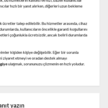
 bu hizmetlerin kalitesi ve hızı, bazen kullanıcılar
nıcılar hızlı bir yanıt alırken, diğerleri uzun bekleme
ek ücretler talep edilebilir. Bu hizmetler arasında, cihaz
 durumlarda, kullanıcıların öncelikle garanti koşullarını
etleri çoğunlukla ücretsizdir, ancak belirli durumlarda
yimler kişiden kişiye değişebilir. Eğer bir sorunla
ini ziyaret etmeyi ve oradan destek almayı
lgiye
ulaşmak, sorununuzu çözmenin en hızlı yoludur.
anıt yazın