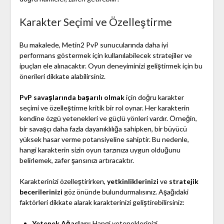
Karakter Seçimi ve Özelleştirme
Bu makalede, Metin2 PvP sunucularında daha iyi
performans göstermek için kullanılabilecek stratejiler ve
ipuçları ele alınacaktır. Oyun deneyiminizi geliştirmek için bu
önerileri dikkate alabilirsiniz.
PvP savaşlarında başarılı olmak
için doğru karakter
seçimi ve özelleştirme kritik bir rol oynar. Her karakterin
kendine özgü yetenekleri ve güçlü yönleri vardır. Örneğin,
bir savaşçı daha fazla dayanıklılığa sahipken, bir büyücü
yüksek hasar verme potansiyeline sahiptir. Bu nedenle,
hangi karakterin sizin oyun tarzınıza uygun olduğunu
belirlemek, zafer şansınızı artıracaktır.
Karakterinizi özelleştirirken,
yetkinliklerinizi
ve
stratejik
becerilerinizi
göz önünde bulundurmalısınız. Aşağıdaki
faktörleri dikkate alarak karakterinizi geliştirebilirsiniz:
Yetenek Ağaçları:
Hangi yeteneklerinizi