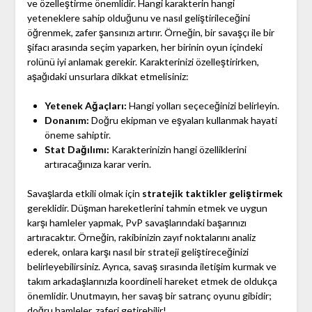
ve özelleştirme önemlidir. Hangi karakterin hangi
yeteneklere sahip olduğunu ve nasıl geliştirileceğini
öğrenmek, zafer şansınızı artırır. Örneğin, bir savaşçı ile bir
şifacı arasında seçim yaparken, her birinin oyun içindeki
rolünü iyi anlamak gerekir. Karakterinizi özelleştirirken,
aşağıdaki unsurlara dikkat etmelisiniz:
Yetenek Ağaçları:
Hangi yolları seçeceğinizi belirleyin.
Donanım:
Doğru ekipman ve eşyaları kullanmak hayati
öneme sahiptir.
Stat Dağılımı:
Karakterinizin hangi özelliklerini
artıracağınıza karar verin.
Savaşlarda etkili olmak için
stratejik taktikler geliştirmek
gereklidir. Düşman hareketlerini tahmin etmek ve uygun
karşı hamleler yapmak, PvP savaşlarındaki başarınızı
artıracaktır. Örneğin, rakibinizin zayıf noktalarını analiz
ederek, onlara karşı nasıl bir strateji geliştireceğinizi
belirleyebilirsiniz. Ayrıca, savaş sırasında iletişim kurmak ve
takım arkadaşlarınızla koordineli hareket etmek de oldukça
önemlidir. Unutmayın, her savaş bir satranç oyunu gibidir;
doğru hamleler, zaferi getirebilir!