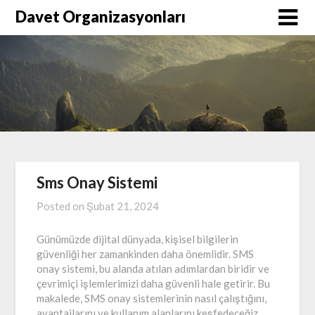
Skip
Davet Organizasyonları
to
content
Sms Onay Sistemi
Posted on
Şubat 21, 2024
Günümüzde dijital dünyada, kişisel bilgilerin
güvenliği her zamankinden daha önemlidir. SMS
onay sistemi, bu alanda atılan adımlardan biridir ve
çevrimiçi işlemlerimizi daha güvenli hale getirir. Bu
makalede, SMS onay sistemlerinin nasıl çalıştığını,
avantajlarını ve kullanım alanlarını keşfedeceğiz.