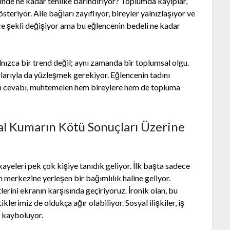
çinde ne kadar tehlike barındırıyor? Toplumda kayıplar,
riyor. Aile bağları zayıflıyor, bireyler yalnızlaşıyor ve
nce şekli değişiyor ama bu eğlencenin bedeli ne kadar
nızca bir trend değil; aynı zamanda bir toplumsal olgu.
larıyla da yüzleşmek gerekiyor. Eğlencenin tadını
nun cevabı, muhtemelen hem bireylere hem de topluma
anal Kumarın Kötü Sonuçları Üzerine
kayeleri pek çok kişiye tanıdık geliyor. İlk başta sadece
merkezine yerleşen bir bağımlılık haline geliyor.
erini ekranın karşısında geçiriyoruz. İronik olan, bu
lerimiz de oldukça ağır olabiliyor. Sosyal ilişkiler, iş
a kayboluyor.