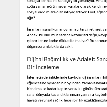
sonuçlar bir hazine sandığı gibi görünüyor. Ama i
çoğu zaman görünmeyen yaralar olarak kendini göste
sosyal yardımlara olan ihtiyaç artıyor. Evet, eğle
ağır?
İnsanların sanal kumar oynamayı tercih etmesi, yal
Ancak, bu durumun sadece kazançları değil, kayıp
çıkarırken ne kadar dikkatli olmalıyız? Bu soru
düşen sorumluluklarda saklı.
Dijital Bağımlılık ve Adalet: S
Bir İnceleme
İnternetin derinliklerinde kaybolmuş insanların hi
eğlencesine oynanan bir oyundan, zamanla hayatın 
Kendimizi o kadar kaptırıyoruz ki, günün tüm saatl
sanal dünyada kazandıklarımızın yanı sıra kaybettik
hayatı ve ruhsal sağlık, hepsi bir tık uzaklığımızd