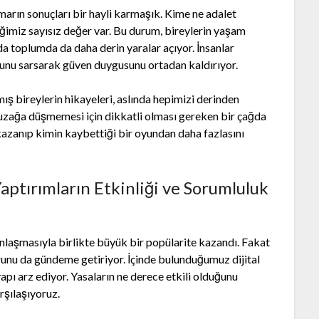
marın sonuçları bir hayli karmaşık. Kime ne adalet
ğimiz sayısız değer var. Bu durum, bireylerin yaşam
da toplumda da daha derin yaralar açıyor. İnsanlar
sunu sarsarak güven duygusunu ortadan kaldırıyor.
 bireylerin hikayeleri, aslında hepimizi derinden
 tuzağa düşmemesi için dikkatli olması gereken bir çağda
azanıp kimin kaybettiği bir oyundan daha fazlasını
ptırımların Etkinliği ve Sorumluluk
ınlaşmasıyla birlikte büyük bir popülarite kazandı. Fakat
runu da gündeme getiriyor. İçinde bulunduğumuz dijital
pı arz ediyor. Yasaların ne derece etkili olduğunu
rşılaşıyoruz.