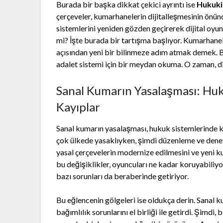
Burada bir başka dikkat çekici ayrıntı ise
Hukuki
çerçeveler, kumarhanelerin dijitalleşmesinin önünd
sistemlerini yeniden gözden geçirerek dijital oyunla
mi? İşte burada bir tartışma başlıyor. Kumarhanel
açısından yeni bir bilinmeze adım atmak demek. B
adalet sistemi için bir meydan okuma. O zaman, d
Sanal Kumarın Yasalaşması: H
Kayıplar
Sanal kumarın yasalaşması, hukuk sistemlerinde 
çok ülkede yasaklıyken, şimdi düzenleme ve denet
yasal çerçevelerin modernize edilmesini ve yeni k
bu değişiklikler, oyuncuları ne kadar koruyabiliyo
bazı sorunları da beraberinde getiriyor.
Bu eğlencenin gölgeleri ise oldukça derin. Sanal k
bağımlılık sorunlarını el birliği ile getirdi. Şimd