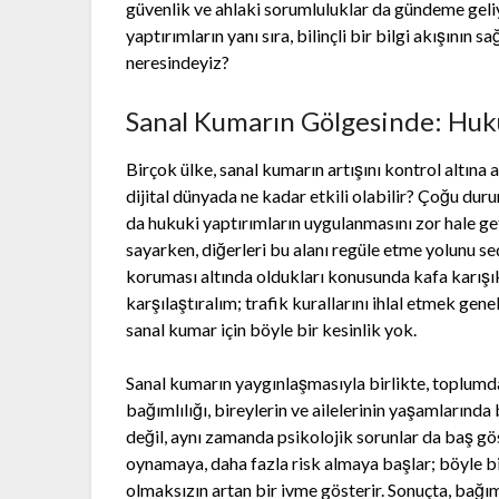
güvenlik ve ahlaki sorumluluklar da gündeme geliy
yaptırımların yanı sıra, bilinçli bir bilgi akışının
neresindeyiz?
Sanal Kumarın Gölgesinde: Huku
Birçok ülke, sanal kumarın artışını kontrol altına 
dijital dünyada ne kadar etkili olabilir? Çoğu duru
da hukuki yaptırımların uygulanmasını zor hale ge
sayarken, diğerleri bu alanı regüle etme yolunu se
koruması altında oldukları konusunda kafa karışık
karşılaştıralım; trafik kurallarını ihlal etmek gen
sanal kumar için böyle bir kesinlik yok.
Sanal kumarın yaygınlaşmasıyla birlikte, toplumda
bağımlılığı, bireylerin ve ailelerinin yaşamlarında
değil, aynı zamanda psikolojik sorunlar da baş gö
oynamaya, daha fazla risk almaya başlar; böyle 
olmaksızın artan bir ivme gösterir. Sonuçta, bağım