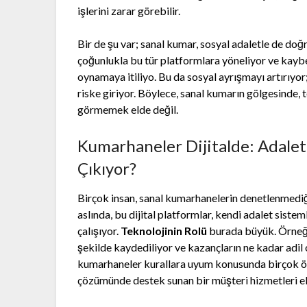
işlerini zarar görebilir.
Bir de şu var; sanal kumar, sosyal adaletle de doğ
çoğunlukla bu tür platformlara yöneliyor ve kaybe
oynamaya itiliyo. Bu da sosyal ayrışmayı artırıyo
riske giriyor. Böylece, sanal kumarın gölgesinde,
görmemek elde değil.
Kumarhaneler Dijitalde: Adalet 
Çıkıyor?
Birçok insan, sanal kumarhanelerin denetlenmedi
aslında, bu dijital platformlar, kendi adalet sist
çalışıyor.
Teknolojinin Rolü
burada büyük. Örneğin
şekilde kaydediliyor ve kazançların ne kadar adil
kumarhaneler kurallara uyum konusunda birçok önl
çözümünde destek sunan bir müşteri hizmetleri e