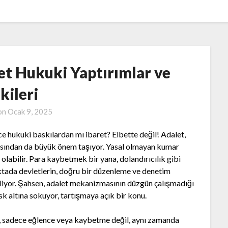
et Hukuki Yaptırımlar ve
kileri
on
Ocak 9, 2025
ce hukuki baskılardan mı ibaret? Elbette değil! Adalet,
ısından da büyük önem taşıyor. Yasal olmayan kumar
ip olabilir. Para kaybetmek bir yana, dolandırıcılık gibi
noktada devletlerin, doğru bir düzenleme ve denetim
liyor. Şahsen, adalet mekanizmasının düzgün çalışmadığı
k altına sokuyor, tartışmaya açık bir konu.
 sadece eğlence veya kaybetme değil, aynı zamanda