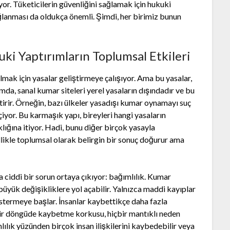
or. Tüketicilerin güvenliğini sağlamak için hukuki
 sağlanması da oldukça önemli. Şimdi, her birimiz bunun
ki Yaptırımların Toplumsal Etkileri
almak için yasalar geliştirmeye çalışıyor. Ama bu yasalar,
mda, sanal kumar siteleri yerel yasaların dışındadır ve bu
tirir. Örneğin, bazı ülkeler yasadışı kumar oynamayı suç
çiyor. Bu karmaşık yapı, bireyleri hangi yasaların
lığına itiyor. Hadi, bunu diğer birçok yasayla
ellikle toplumsal olarak belirgin bir sonuç doğurur ama
 ciddi bir sorun ortaya çıkıyor: bağımlılık. Kumar
 büyük değişikliklere yol açabilir. Yalnızca maddi kayıplar
stermeye başlar. İnsanlar kaybettikçe daha fazla
bir döngüde kaybetme korkusu, hiçbir mantıklı neden
lılık yüzünden birçok insan ilişkilerini kaybedebilir veya