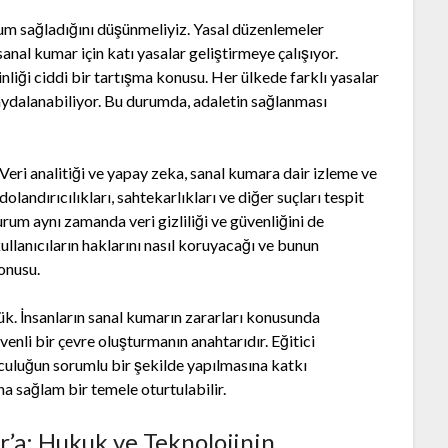
 uyum sağladığını düşünmeliyiz. Yasal düzenlemeler
sanal kumar için katı yasalar geliştirmeye çalışıyor.
nliği ciddi bir tartışma konusu. Her ülkede farklı yasalar
aydalanabiliyor. Bu durumda, adaletin sağlanması
Veri analitiği ve yapay zeka, sanal kumara dair izleme ve
landırıcılıkları, sahtekarlıkları ve diğer suçları tespit
um aynı zamanda veri gizliliği ve güvenliğini de
ullanıcıların haklarını nasıl koruyacağı ve bunun
konusu.
. İnsanların sanal kumarın zararları konusunda
enli bir çevre oluşturmanın anahtarıdır. Eğitici
culuğun sorumlu bir şekilde yapılmasına katkı
aha sağlam bir temele oturtulabilir.
r’a: Hukuk ve Teknolojinin