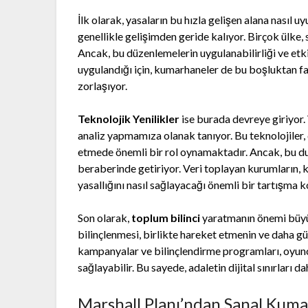
İlk olarak, yasaların bu hızla gelişen alana nasıl
genellikle gelişimden geride kalıyor. Birçok ülke, 
Ancak, bu düzenlemelerin uygulanabilirliği ve etki
uygulandığı için, kumarhaneler de bu boşluktan f
zorlaşıyor.
Teknolojik Yenilikler
ise burada devreye giriyor. 
analiz yapmamıza olanak tanıyor. Bu teknolojiler, do
etmede önemli bir rol oynamaktadır. Ancak, bu dur
beraberinde getiriyor. Veri toplayan kurumların, k
yasallığını nasıl sağlayacağı önemli bir tartışma 
Son olarak,
toplum bilinci
yaratmanın önemi büyük
bilinçlenmesi, birlikte hareket etmenin ve daha güv
kampanyalar ve bilinçlendirme programları, oyun
sağlayabilir. Bu sayede, adaletin dijital sınırları d
Marshall Planı’ndan Sanal Kuma