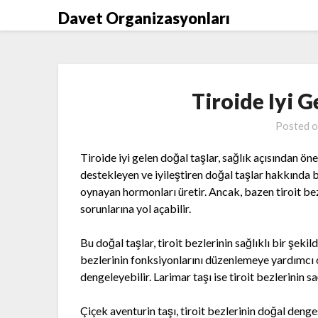
Skip
Davet Organizasyonları
to
content
Tiroide Iyi G
Posted 
Tiroide iyi gelen doğal taşlar, sağlık açısından öne
destekleyen ve iyileştiren doğal taşlar hakkında bi
oynayan hormonları üretir. Ancak, bazen tiroit bez
sorunlarına yol açabilir.
Bu doğal taşlar, tiroit bezlerinin sağlıklı bir şeki
bezlerinin fonksiyonlarını düzenlemeye yardımcı ol
dengeleyebilir. Larimar taşı ise tiroit bezlerinin s
Çiçek aventurin taşı, tiroit bezlerinin doğal denges