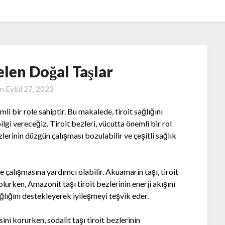
elen Doğal Taşlar
on
Eylül 27, 2023
mli bir role sahiptir. Bu makalede, tiroit sağlığını
lgi vereceğiz. Tiroit bezleri, vücutta önemli bir rol
lerinin düzgün çalışması bozulabilir ve çeşitli sağlık
lde çalışmasına yardımcı olabilir. Akuamarin taşı, tiroit
urken, Amazonit taşı tiroit bezlerinin enerji akışını
ağlığını destekleyerek iyileşmeyi teşvik eder.
ini korurken, sodalit taşı tiroit bezlerinin